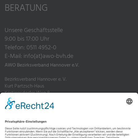
BERATUNG
Unsere Geschäftsstelle
9:00 bis 17:00 Uhr
Telefon: 0511 4952-0
E-Mail:
info(at)awo-bvh.de
AWO Bezirksverband Hannover e.V.
Bezirksverband Hannover e. V.
Kurt Partzsch-Haus
Körtingsdorfer Weg 8
30455 Hannover
Telefon: 0511 4952-0
Fax: 0511 4952-200
Impressum