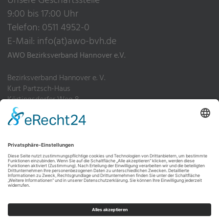
Unsere Geschäftsstelle
9:00 bis 17:00 Uhr
Telefon: 0511 4952-0
E-Mail:
info(at)awo-bvh.de
AWO Bezirksverband Hannover e.V.
Bezirksverband Hannover e. V.
Kurt Partzsch-Haus
Körtingsdorfer Weg 8
30455 Hannover
Telefon: 0511 4952-0
Fax: 0511 4952-200
Impressum
Datenschutz
Hinweisgebersystem