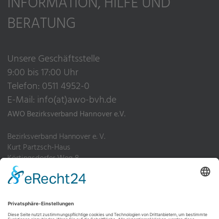
INFORMATION, HILFE UND
BERATUNG
Unsere Geschäftsstelle
9:00 bis 17:00 Uhr
Telefon: 0511 4952-0
E-Mail:
info(at)awo-bvh.de
AWO Bezirksverband Hannover e.V.
Bezirksverband Hannover e. V.
Kurt Partzsch-Haus
Körtingsdorfer Weg 8
30455 Hannover
Telefon: 0511 4952-0
Fax: 0511 4952-200