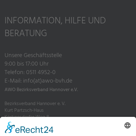
INFORMATION, HILFE UND
BERATUNG
Unsere Geschäftsstelle
9:00 bis 17:00 Uhr
Telefon: 0511 4952-0
E-Mail:
info(at)awo-bvh.de
AWO Bezirksverband Hannover e.V.
Bezirksverband Hannover e. V.
Kurt Partzsch-Haus
Körtingsdorfer Weg 8
30455 Hannover