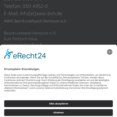
Telefon: 0511 4952-0
E-Mail:
info(at)awo-bvh.de
AWO Bezirksverband Hannover e.V.
Bezirksverband Hannover e. V.
Kurt Partzsch-Haus
Körtingsdorfer Weg 8
30455 Hannover
Telefon: 0511 4952-0
Fax: 0511 4952-200
Impressum
Datenschutz
Hinweisgebersystem