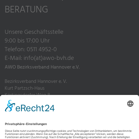
BERATUNG
Unsere Geschäftsstelle
9:00 bis 17:00 Uhr
Telefon: 0511 4952-0
E-Mail:
info(at)awo-bvh.de
AWO Bezirksverband Hannover e.V.
Bezirksverband Hannover e. V.
Kurt Partzsch-Haus
Körtingsdorfer Weg 8
30455 Hannover
Telefon: 0511 4952-0
Fax: 0511 4952-200
Impressum