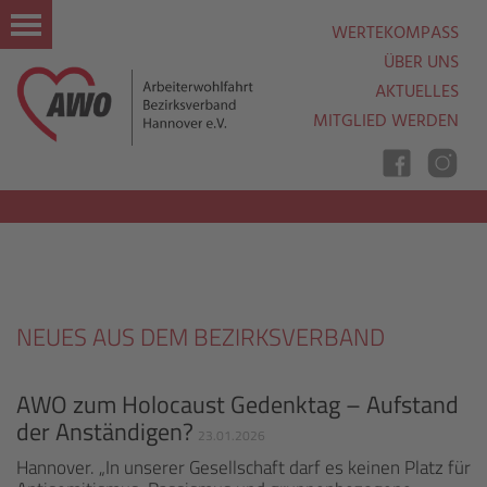
WERTEKOMPASS
ÜBER UNS
AKTUELLES
MITGLIED WERDEN
Nav
Ein
Aus
NEUES AUS DEM BEZIRKSVERBAND
AWO zum Holocaust Gedenktag – Aufstand
der Anständigen?
23.01.2026
Hannover. „In unserer Gesellschaft darf es keinen Platz für