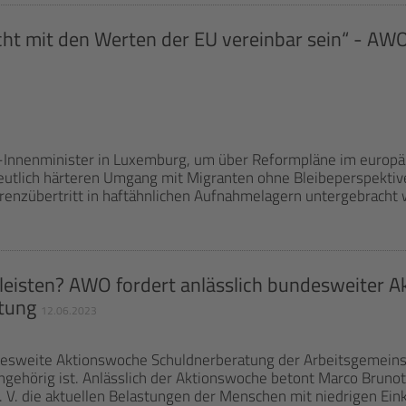
icht mit den Werten der EU vereinbar sein“ - AWO
-Innenminister in Luxemburg, um über Reformpläne im europä
eutlich härteren Umgang mit Migranten ohne Bleibeperspektive
enzübertritt in haftähnlichen Aufnahmelagern untergebracht 
leisten? AWO fordert anlässlich bundesweiter 
atung
12.06.2023
desweite Aktionswoche Schuldnerberatung der Arbeitsgemeins
ngehörig ist. Anlässlich der Aktionswoche betont Marco Brunot
V. die aktuellen Belastungen der Menschen mit niedrigen Ein