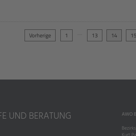
....
Vorherige
1
13
14
1
LFE UND BERATUNG
AWO Be
Bezirk
Kurt P