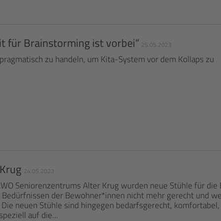
t für Brainstorming ist vorbei“
25.05.2023
d pragmatisch zu handeln, um Kita-System vor dem Kollaps zu
 Krug
24.05.2023
AWO Seniorenzentrums Alter Krug wurden neue Stühle für die
n Bedürfnissen der Bewohner*innen nicht mehr gerecht und w
e neuen Stühle sind hingegen bedarfsgerecht, komfortabel, 
peziell auf die...