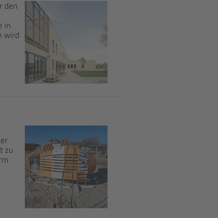
r den
e in
e wird
der
t zu
arm