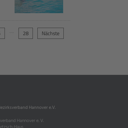
....
5
28
Nächste
zirksverband Hannover e.V.
sverband Hannover e. V.
artzsch-Haus