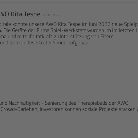
AWO Kita Tespe
02.05.2023
pirale konnte unsere AWO Kita Tespe im Juni 2022 neue Spielg
. Die Geräte der Firma Spiel-Werkstatt wurden im im letzten J
rma und mithilfe tatkräftig Unterstützung von Eltern,
g und Gemeindevertreter*innen aufgebaut.
z und Nachhaltigkeit - Sanierung des Therapiebads der AWO
 Crowd-Darlehen, Investoren können soziale Projekte stärken