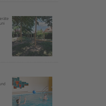
eräte
uni
 und