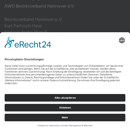
AWO Bezirksverband Hannover e.V.
Bezirksverband Hannover e. V.
Kurt Partzsch-Haus
Körtingsdorfer Weg 8
30455 Hannover
Telefon: 0511 4952-0
Fax: 0511 4952-200
Impressum
Datenschutz
Hinweisgebersystem
WEBDESIGN von DBJE.DE Webdesign und Typo3 Agentur Hannover