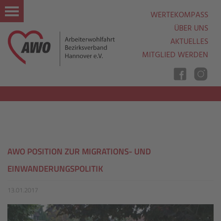
WERTEKOMPASS
ÜBER UNS
AKTUELLES
MITGLIED WERDEN
Nav
Ein
Aus
AWO POSITION ZUR MIGRATIONS- UND
EINWANDERUNGSPOLITIK
13.01.2017