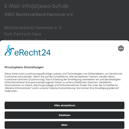
E-Mail:
info(at)awo-bvh.de
AWO Bezirksverband Hannover e.V.
Bezirksverband Hannover e. V.
Kurt Partzsch-Haus
Körtingsdorfer Weg 8
30455 Hannover
Telefon: 0511 4952-0
Fax: 0511 4952-200
Impressum
Datenschutz
Hinweisgebersystem
WEBDESIGN von DBJE.DE Webdesign und Typo3 Agentur Hannover