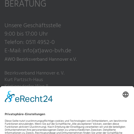
BERATUNG
Unsere Geschäftsstelle
9:00 bis 17:00 Uhr
Telefon: 0511 4952-0
E-Mail:
info(at)awo-bvh.de
AWO Bezirksverband Hannover e.V.
Bezirksverband Hannover e. V.
Kurt Partzsch-Haus
Körtingsdorfer Weg 8
30455 Hannover
Telefon: 0511 4952-0
Fax: 0511 4952-200
Impressum
Datenschutz