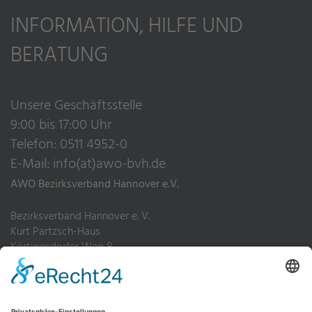
INFORMATION, HILFE UND
BERATUNG
Unsere Geschäftsstelle
9:00 bis 17:00 Uhr
Telefon: 0511 4952-0
E-Mail:
info(at)awo-bvh.de
AWO Bezirksverband Hannover e.V.
Bezirksverband Hannover e. V.
Kurt Partzsch-Haus
Körtingsdorfer Weg 8
30455 Hannover
Telefon: 0511 4952-0
Fax: 0511 4952-200