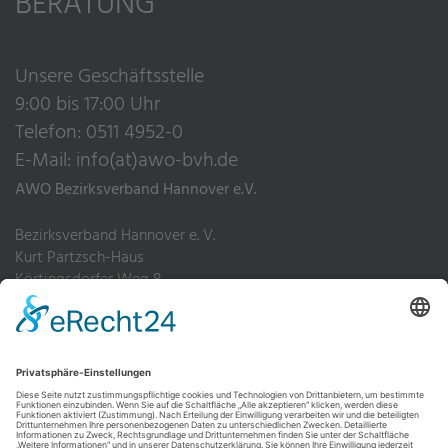
BERATUNG
Unsere Geschäftsstelle
9:00 bis 17:00 Uhr
Telefon: 0511 4952-0
E-Mail:
info(at)awo-bvh.de
AWO Bezirksverband Hannover e.V.
Bezirksverband Hannover e. V.
Kurt Partzsch-Haus
Körtingsdorfer Weg 8
30455 Hannover
Telefon: 0511 4952-0
Fax: 0511 4952-200
Impressum
Datenschutz