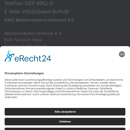
Telefon: 0511 4952-0
E-Mail:
info(at)awo-bvh.de
AWO Bezirksverband Hannover e.V.
Bezirksverband Hannover e. V.
Kurt Partzsch-Haus
Körtingsdorfer Weg 8
30455 Hannover
Telefon: 0511 4952-0
Fax: 0511 4952-200
Impressum
Datenschutz
Hinweisgebersystem