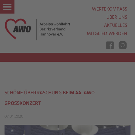
WERTEKOMPASS
ÜBER UNS
AKTUELLES
MITGLIED WERDEN
Nav
Ein
Aus
SCHÖNE ÜBERRASCHUNG BEIM 44. AWO
GROSSKONZERT
07.01.2020