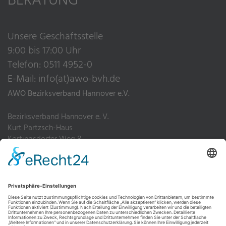
BERATUNG
Unsere Geschäftsstelle
9:00 bis 17:00 Uhr
Telefon: 0511 4952-0
E-Mail:
info(at)awo-bvh.de
AWO Bezirksverband Hannover e.V.
Bezirksverband Hannover e. V.
Kurt Partzsch-Haus
Körtingsdorfer Weg 8
30455 Hannover
Telefon: 0511 4952-0
Fax: 0511 4952-200
Impressum
Datenschutz