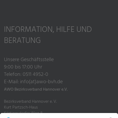
INFORMATION, HILFE UND
BERATUNG
Unsere Geschäftsstelle
9:00 bis 17:00 Uhr
Telefon: 0511 4952-0
E-Mail:
info(at)awo-bvh.de
AWO Bezirksverband Hannover e.V.
Bezirksverband Hannover e. V.
Kurt Partzsch-Haus
Körtingsdorfer Weg 8